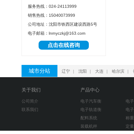
服务热线：024-24113999
销售热线：15040073999
公司地址：沈阳市铁西区建设西路5号
电子邮箱：lnmyczkj@163.com
点击在线咨询
城市分站
辽宁
|
沈阳
|
大连
|
哈尔滨
|
关于我们
产品中心
公司简介
电子汽车衡
电
联系我们
电子轨道衡
电
配料系统
称
装载机秤
定