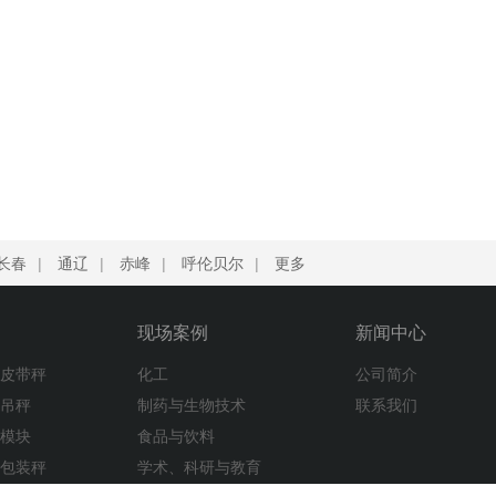
长春
|
通辽
|
赤峰
|
呼伦贝尔
|
更多
现场案例
新闻中心
子皮带秤
化工
公司简介
子吊秤
制药与生物技术
联系我们
重模块
食品与饮料
量包装秤
学术、科研与教育