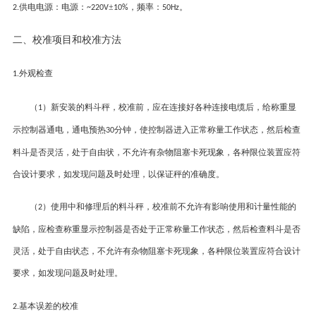
供电电源：电源：
±
，频率：
。
2.
~220V
10%
50Hz
二
、
校准项目和校准方法
外观检查
1.
（
）
新安装的料斗秤，校准前，应在连接好各种连接电缆后，给称重显
1
示控制器通电，通电预热
分钟，使控制器进入正常称量工作状态，然后检查
30
料斗是否灵活，处于自由状，不允许有杂物阻塞卡死现象，各种限位装置应符
合设计要求，如发现问题及时处理，以保证秤的准确度。
（
）
使用中和修理后的料斗秤，校准前不允许有影响使用和计量性能的
2
缺陷，应检查称重显示控制器是否处于正常称量工作状态，然后检查料斗是否
灵活，处于自由状态，不允许有杂物阻塞卡死现象，各种限位装置应符合设计
要求，如发现问题及时处理。
基本误差的校准
2
.