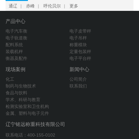
通辽
|
赤峰
|
呼伦贝尔
|
更多
产品中心
电子汽车衡
电子皮带秤
电子轨道衡
电子吊秤
配料系统
称重模块
装载机秤
定量包装秤
衡器及配件
电子平台秤
现场案例
新闻中心
化工
公司简介
制药与生物技术
联系我们
食品与饮料
学术、科研与教育
检测实验室和卫生机构
金属、塑料与电子元件
辽宁铭远称重科技有限公司
联系电话：400-155-0102