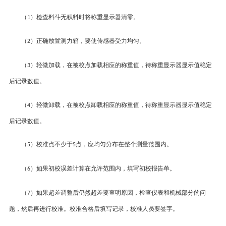
（
）
检查料斗无积料时将称重显示器清零。
1
（
）
正确放置测力箱，要使传感器受力均匀。
2
（
）
轻微加载，在被校点加载相应的称重值，待称重显示器显示值稳定
3
后记录数值。
（
）
轻微卸载，在被校点卸载相应的称重值，待称重显示器显示值稳定
4
后记录数值。
（
）
校准点不少于
点，应均匀分布在整个测量范围内。
5
5
（
）
如果初校误差计算在允许范围内，填写初校报告单。
6
（
）
如果超差调整后仍然超差要查明原因，检查仪表和机械部分的问
7
题，然后再进行校准。校准合格后填写记录，校准人员要签字。